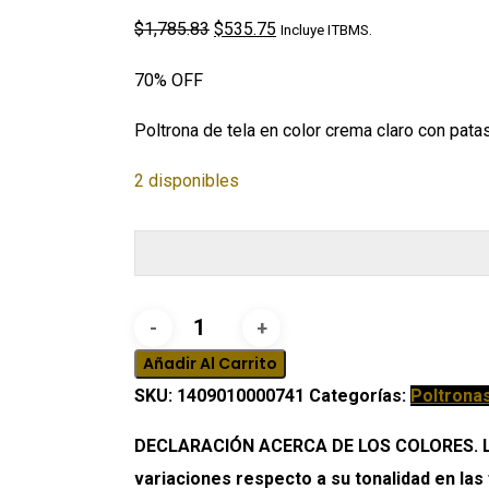
El
El
$
1,785.83
$
535.75
Incluye ITBMS.
precio
precio
70% OFF
original
actual
era:
es:
Poltrona de tela en color crema claro con pat
$1,785.83.
$535.75.
2 disponibles
Poltrona
Jobim
Añadir Al Carrito
cantidad
SKU:
1409010000741
Categorías:
Poltrona
DECLARACIÓN ACERCA DE LOS COLORES. Los 
variaciones respecto a su tonalidad en las