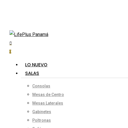
Skip
to
main
content
search
account
Hit enter to search or ESC to close
0
Menu
LO NUEVO
SALAS
Consolas
Mesas de Centro
Mesas Laterales
Gabinetes
Poltronas