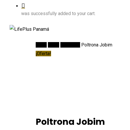
was successfully added to your cart.
Inicio
Salas
Poltronas
Poltrona Jobim
¡Oferta!
Poltrona Jobim