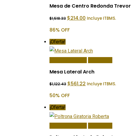
Mesa de Centro Redonda Trevor
El
El
$
214.00
Incluye ITBMS.
$
1,518.33
precio
precio
original
actual
86% OFF
era:
es:
$1,518.33.
$214.00.
¡Oferta!
Añadir Al Carrito
Quick View
Mesa Lateral Arch
El
El
$
561.22
Incluye ITBMS.
$
1,122.43
precio
precio
original
actual
50% OFF
era:
es:
$1,122.43.
$561.22.
¡Oferta!
Añadir Al Carrito
Quick View