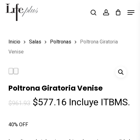
Skip
Men
Búsqueda
to
search
account
de
Close
productos
main
Menu
content
Inicio
Salas
Poltronas
Poltrona Giratoria
Venise
Poltrona Giratoria Venise
El
El
$
577.16
Incluye ITBMS.
$
961.93
precio
precio
original
actual
40% OFF
era:
es:
$961.93.
$577.16.