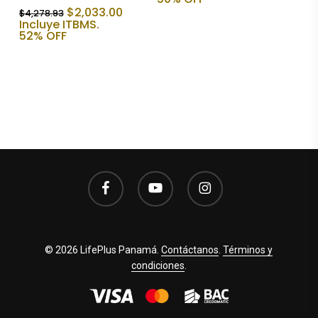
era:
es:
El
El
$
2,033.00
$
4,278.93
$1,122.43.
$561.22.
precio
precio
Incluye ITBMS.
original
actual
52% OFF
era:
es:
$4,278.93.
$2,033.00.
facebook
youtube
instagram
© 2026 LifePlus Panamá.
Contáctanos
.
Términos y
condiciones
.