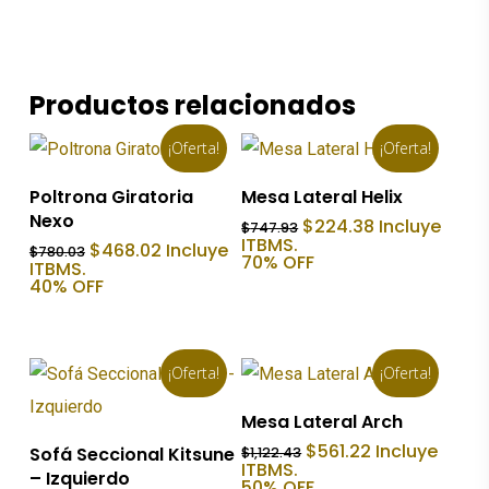
Productos relacionados
¡Oferta!
¡Oferta!
Añadir Al Carrito
Añadir Al Carrito
Poltrona Giratoria
Mesa Lateral Helix
Nexo
El
El
$
224.38
Incluye
$
747.93
precio
precio
ITBMS.
El
El
$
468.02
Incluye
$
780.03
original
actual
70% OFF
precio
precio
ITBMS.
era:
es:
original
actual
40% OFF
$747.93.
$224.38.
era:
es:
$780.03.
$468.02.
¡Oferta!
¡Oferta!
Añadir Al Carrito
Mesa Lateral Arch
Añadir Al Carrito
El
El
$
561.22
Incluye
Sofá Seccional Kitsune
$
1,122.43
precio
precio
ITBMS.
– Izquierdo
original
actual
50% OFF