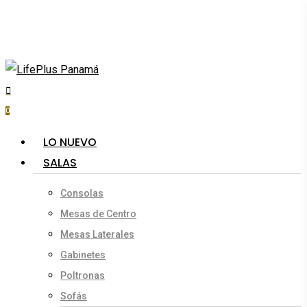
Skip
to
main
content
search
account
0
Menu
LO NUEVO
SALAS
Consolas
Mesas de Centro
Mesas Laterales
Gabinetes
Poltronas
Sofás