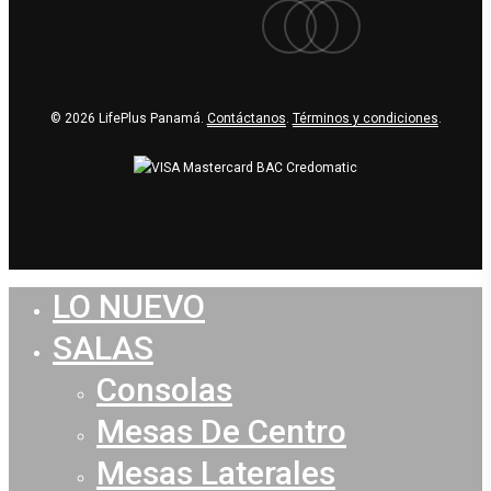
facebook
youtube
instagram
© 2026 LifePlus Panamá.
Contáctanos
.
Términos y condiciones
.
LO NUEVO
Close
Menu
SALAS
Consolas
Mesas De Centro
Mesas Laterales