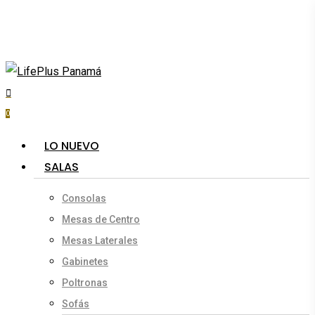
Skip
to
main
content
search
account
0
Menu
LO NUEVO
SALAS
Consolas
Mesas de Centro
Mesas Laterales
Gabinetes
Poltronas
Sofás