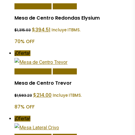
Añadir Al Carrito
Quick View
Mesa de Centro Redondas Elysium
El
El
$
394.51
Incluye ITBMS.
$
1,315.03
precio
precio
original
actual
70% OFF
era:
es:
$1,315.03.
$394.51.
¡Oferta!
Añadir Al Carrito
Quick View
Mesa de Centro Trevor
El
El
$
214.00
Incluye ITBMS.
$
1,593.23
precio
precio
original
actual
87% OFF
era:
es:
$1,593.23.
$214.00.
¡Oferta!