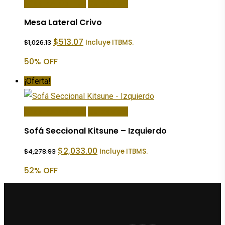
Añadir Al Carrito
Quick View
Mesa Lateral Crivo
El
El
$
513.07
Incluye ITBMS.
$
1,026.13
precio
precio
original
actual
50% OFF
era:
es:
$1,026.13.
$513.07.
¡Oferta!
Añadir Al Carrito
Quick View
Sofá Seccional Kitsune – Izquierdo
El
El
$
2,033.00
Incluye ITBMS.
$
4,278.93
precio
precio
original
actual
52% OFF
era:
es:
$4,278.93.
$2,033.00.