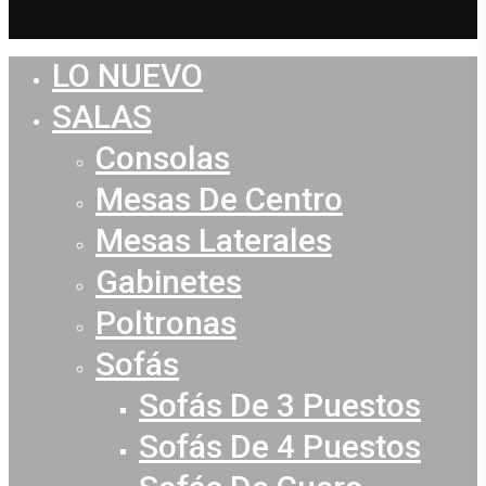
LO NUEVO
Close
Menu
SALAS
Consolas
Mesas De Centro
Mesas Laterales
Gabinetes
Poltronas
Sofás
Sofás De 3 Puestos
Sofás De 4 Puestos