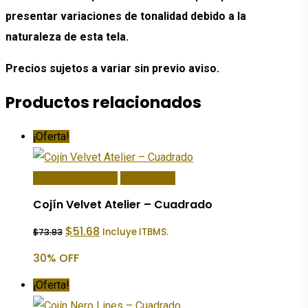
presentar variaciones de tonalidad debido a la
naturaleza de esta tela.
Precios sujetos a variar sin previo aviso.
Productos relacionados
¡Oferta!
Añadir Al Carrito
Quick View
Cojín Velvet Atelier – Cuadrado
El
El
$
51.68
Incluye ITBMS.
$
73.83
precio
precio
original
actual
30% OFF
era:
es:
$73.83.
$51.68.
¡Oferta!