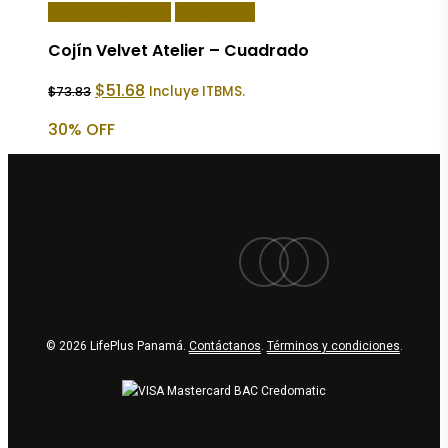
Añadir Al Carrito
Quick View
Cojín Velvet Atelier – Cuadrado
El
El
$
51.68
Incluye ITBMS.
$
73.83
precio
precio
original
actual
30% OFF
era:
es:
$73.83.
$51.68.
facebook
youtube
instagram
© 2026 LifePlus Panamá.
Contáctanos
.
Términos y condiciones
.