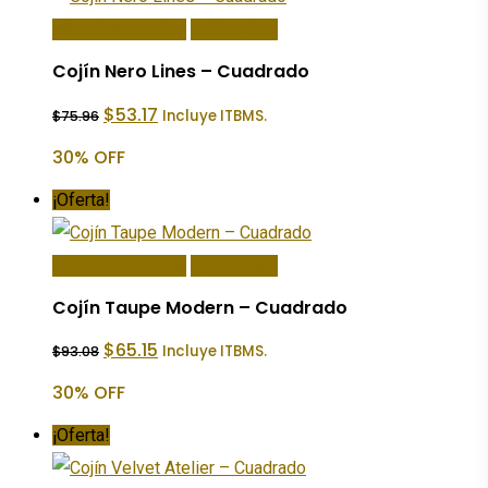
Añadir Al Carrito
Quick View
Cojín Nero Lines – Cuadrado
El
El
$
53.17
Incluye ITBMS.
$
75.96
precio
precio
original
actual
30% OFF
era:
es:
$75.96.
$53.17.
¡Oferta!
Añadir Al Carrito
Quick View
Cojín Taupe Modern – Cuadrado
El
El
$
65.15
Incluye ITBMS.
$
93.08
precio
precio
original
actual
30% OFF
era:
es:
$93.08.
$65.15.
¡Oferta!