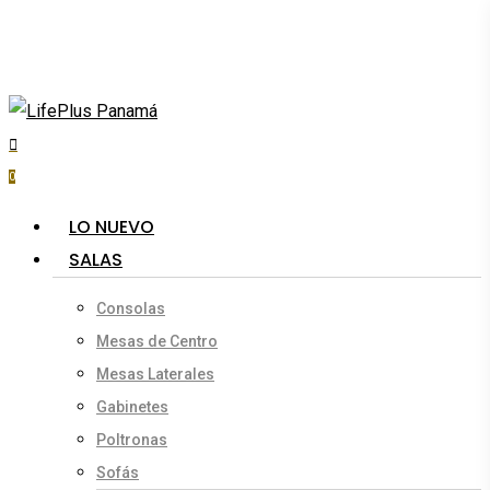
Skip
to
main
content
search
account
0
Menu
LO NUEVO
SALAS
Consolas
Mesas de Centro
Mesas Laterales
Gabinetes
Poltronas
Sofás