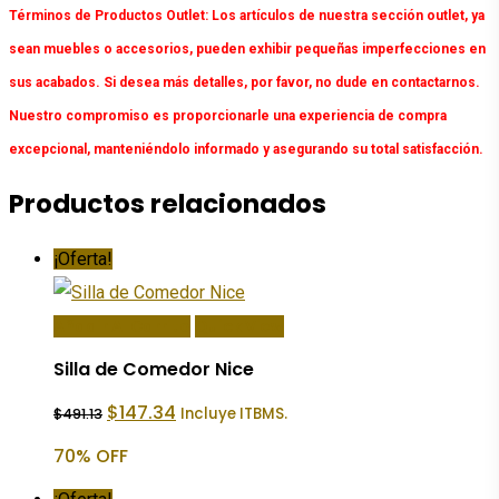
Términos de Productos Outlet:
Los artículos de nuestra sección outlet, ya
sean muebles o accesorios, pueden exhibir pequeñas imperfecciones en
sus acabados. Si desea más detalles, por favor, no dude en contactarnos.
Nuestro compromiso es proporcionarle una experiencia de compra
excepcional, manteniéndolo informado y asegurando su total satisfacción.
Productos relacionados
¡Oferta!
Añadir Al Carrito
Quick View
Silla de Comedor Nice
El
El
$
147.34
Incluye ITBMS.
$
491.13
precio
precio
original
actual
70% OFF
era:
es:
$491.13.
$147.34.