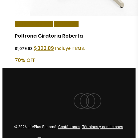
Añadir Al Carrito
Quick View
Poltrona Giratoria Roberta
El
El
$
323.89
Incluye ITBMS.
$
1,079.63
precio
precio
original
actual
70% OFF
era:
es:
$1,079.63.
$323.89.
facebook
youtube
instagram
© 2026 LifePlus Panamá.
Contáctanos
.
Términos y condiciones
.