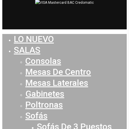
LO NUEVO
Close
Menu
SALAS
Consolas
Mesas De Centro
Mesas Laterales
Gabinetes
Poltronas
Sofás
Sofás De 3 Puestos