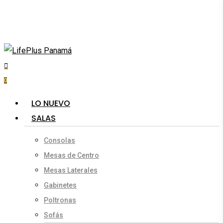
Skip
to
main
content
search
account
0
Menu
LO NUEVO
SALAS
Consolas
Mesas de Centro
Mesas Laterales
Gabinetes
Poltronas
Sofás