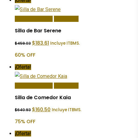
¡Oferta!
Añadir Al Carrito
Quick View
Silla de Bar Serene
El
El
$
183.61
Incluye ITBMS.
$
459.03
precio
precio
original
actual
60% OFF
era:
es:
$459.03.
$183.61.
¡Oferta!
Añadir Al Carrito
Quick View
Silla de Comedor Kaia
El
El
$
160.50
Incluye ITBMS.
$
640.93
precio
precio
original
actual
75% OFF
era:
es:
$640.93.
$160.50.
¡Oferta!