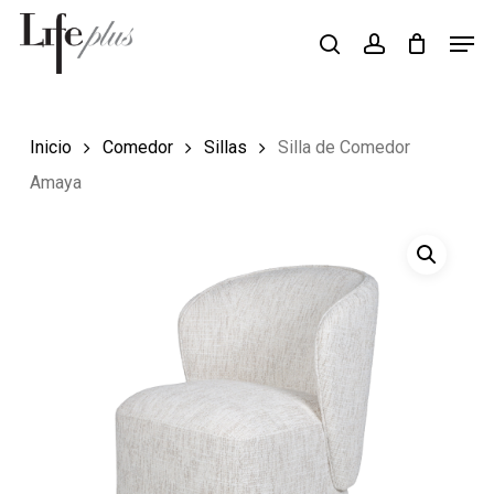
Skip
Men
Búsqueda
to
search
account
de
Close
productos
main
Menu
content
Inicio
Comedor
Sillas
Silla de Comedor
Amaya