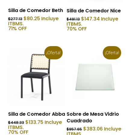
Añadir Al Carrito
Añadir Al Carrito
Silla de Comedor Beth
Silla de Comedor Nice
El
El
El
El
$
80.25
Incluye
$
147.34
Incluye
$
277.13
$
491.13
precio
precio
precio
precio
ITBMS.
ITBMS.
original
actual
original
actual
71% OFF
70% OFF
era:
es:
era:
es:
$277.13.
$80.25.
$491.13.
$147.34.
¡Oferta!
¡Oferta!
Añadir Al Carrito
Añadir Al Carrito
Silla de Comedor Abba
Sobre de Mesa Vidrio
Cuadrado
El
El
$
133.75
Incluye
$
448.33
precio
precio
ITBMS.
El
El
$
383.06
Incluye
$
957.65
original
actual
70% OFF
precio
precio
ITBMS.