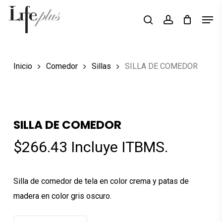
Skip
Men
Búsqueda
to
search
account
de
Close
productos
main
Menu
content
Inicio
Comedor
Sillas
SILLA DE COMEDOR
SILLA DE COMEDOR
$
266.43
Incluye ITBMS.
Silla de comedor de tela en color crema y patas de
madera en color gris oscuro.