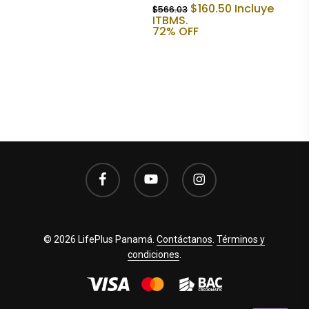
era:
es:
El
El
$
160.50
Incluye
$
566.03
$448.33.
$133.75.
precio
precio
ITBMS.
original
actual
72% OFF
era:
es:
$566.03.
$160.50.
facebook
youtube
instagram
© 2026 LifePlus Panamá.
Contáctanos
.
Términos y
condiciones
.