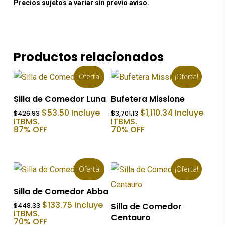
Precios sujetos a variar sin previo aviso.
Productos relacionados
¡Oferta!
¡Oferta!
Añadir Al Carrito
Añadir Al Carrito
Silla de Comedor Luna
Bufetera Missione
El
El
El
El
$
53.50
Incluye
$
1,110.34
Incluye
$
426.93
$
3,701.13
precio
precio
precio
precio
ITBMS.
ITBMS.
original
actual
original
actual
87% OFF
70% OFF
era:
es:
era:
es:
$426.93.
$53.50.
$3,701.13.
$1,110.34.
¡Oferta!
¡Oferta!
Añadir Al Carrito
Silla de Comedor Abba
Añadir Al Carrito
El
El
$
133.75
Incluye
Silla de Comedor
$
448.33
precio
precio
ITBMS.
Centauro
original
actual
70% OFF