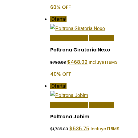
original
actual
60% OFF
era:
es:
$2,470.63.
$988.25.
¡Oferta!
Añadir Al Carrito
Quick View
Poltrona Giratoria Nexo
El
El
$
468.02
Incluye ITBMS.
$
780.03
precio
precio
original
actual
40% OFF
era:
es:
$780.03.
$468.02.
¡Oferta!
Añadir Al Carrito
Quick View
Poltrona Jobim
El
El
$
535.75
Incluye ITBMS.
$
1,785.83
precio
precio
original
actual