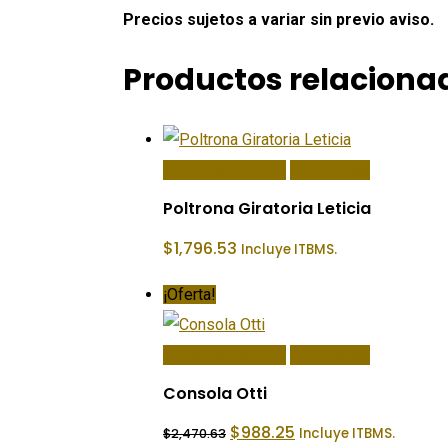
Precios sujetos a variar sin previo aviso.
Productos relaciona
Añadir Al Carrito
Quick View
Poltrona Giratoria Leticia
$
1,796.53
Incluye ITBMS.
¡Oferta!
Añadir Al Carrito
Quick View
Consola Otti
El
El
$
988.25
Incluye ITBMS.
$
2,470.63
precio
precio