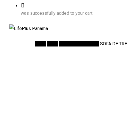
was successfully added to your cart.
Inicio
Salas
Sofás de 3 Puestos
SOFÁ DE TR