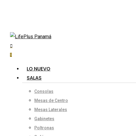
Skip
to
main
content
search
account
Hit enter to search or ESC to close
0
Menu
LO NUEVO
SALAS
Consolas
Mesas de Centro
Mesas Laterales
Gabinetes
Poltronas