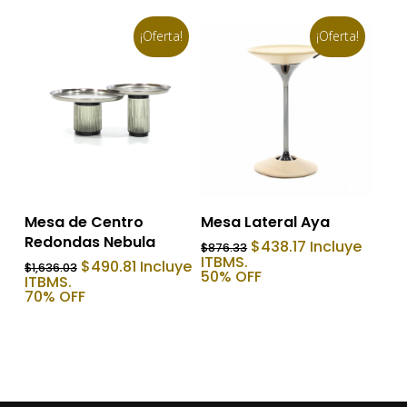
¡Oferta!
¡Oferta!
Añadir Al Carrito
Añadir Al Carrito
Mesa de Centro
Mesa Lateral Aya
Redondas Nebula
El
El
$
438.17
Incluye
$
876.33
precio
precio
ITBMS.
El
El
$
490.81
Incluye
$
1,636.03
original
actual
50% OFF
precio
precio
ITBMS.
era:
es:
original
actual
70% OFF
$876.33.
$438.17.
era:
es:
$1,636.03.
$490.81.