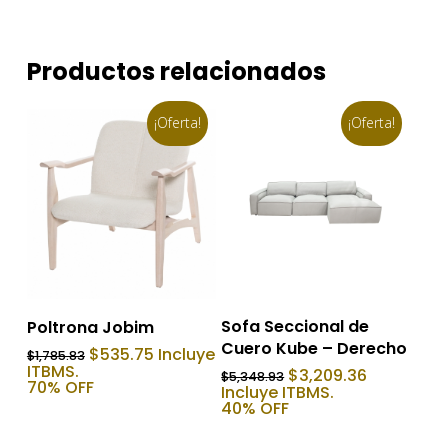
Productos relacionados
¡Oferta!
¡Oferta!
Añadir Al Carrito
Añadir Al Carrito
Sofa Seccional de
Poltrona Jobim
Cuero Kube – Derecho
El
El
$
535.75
Incluye
$
1,785.83
precio
precio
ITBMS.
El
El
$
3,209.36
$
5,348.93
original
actual
70% OFF
precio
precio
Incluye ITBMS.
era:
es:
original
actual
40% OFF
$1,785.83.
$535.75.
era:
es:
$5,348.93.
$3,209.36