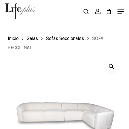
Skip
Men
Búsqueda
to
search
account
de
Close
productos
main
Menu
content
Inicio
Salas
Sofás Seccionales
SOFÁ
SECCIONAL