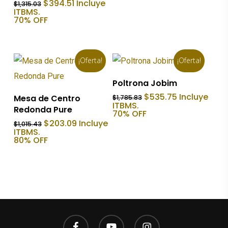
El
El
$
394.51
Incluye
$
1,315.03
precio
precio
ITBMS.
original
actual
70% OFF
era:
es:
$1,315.03.
$394.51.
¡Oferta!
¡Oferta!
Añadir Al Carrito
Poltrona Jobim
Añadir Al Carrito
El
El
$
535.75
Incluye
Mesa de Centro
$
1,785.83
precio
precio
ITBMS.
Redonda Pure
original
actual
70% OFF
era:
es:
El
El
$
203.09
Incluye
$
1,015.43
$1,785.83.
$535.75.
precio
precio
ITBMS.
original
actual
80% OFF
era:
es:
$1,015.43.
$203.09.
facebook
youtube
instagram