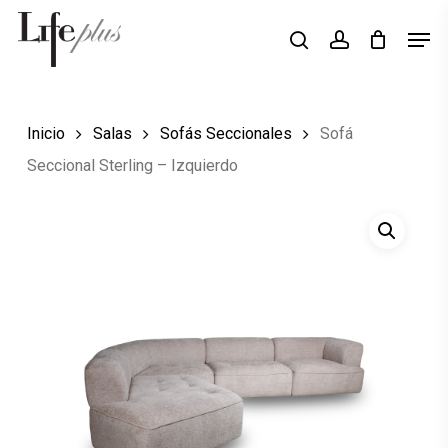
Skip
Men
Búsqueda
to
search
account
de
Close
productos
main
Menu
content
Inicio
Salas
Sofás Seccionales
Sofá
Seccional Sterling – Izquierdo