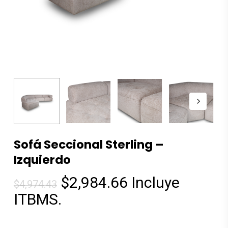
Sofá Seccional Sterling –
Izquierdo
El
El
$
2,984.66
Incluye
$
4,974.43
precio
precio
ITBMS.
original
actual
era:
es: