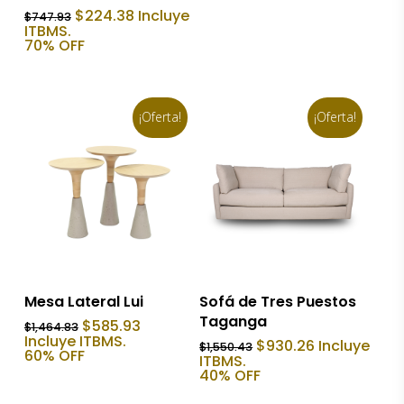
El
El
$
224.38
Incluye
$
747.93
precio
precio
ITBMS.
original
actual
70% OFF
era:
es:
$747.93.
$224.38.
¡Oferta!
¡Oferta!
Añadir Al Carrito
Añadir Al Carrito
Mesa Lateral Lui
Sofá de Tres Puestos
Taganga
El
El
$
585.93
$
1,464.83
precio
precio
Incluye ITBMS.
El
El
$
930.26
Incluye
$
1,550.43
original
actual
60% OFF
precio
precio
ITBMS.
era:
es:
original
actual
40% OFF
$1,464.83.
$585.93.
era:
es:
$1,550.43.
$930.26.