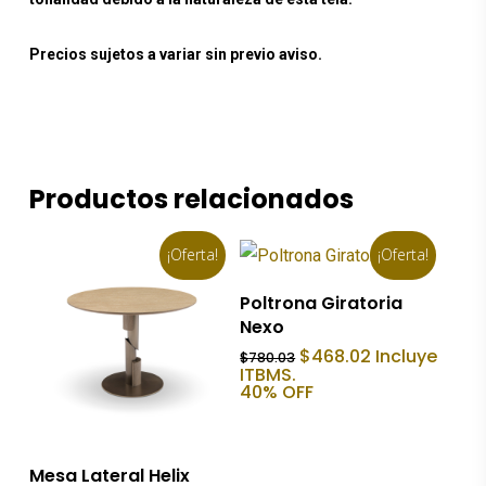
Precios sujetos a variar sin previo aviso.
Productos relacionados
¡Oferta!
¡Oferta!
Añadir Al Carrito
Poltrona Giratoria
Nexo
El
El
$
468.02
Incluye
$
780.03
precio
precio
ITBMS.
original
actual
40% OFF
era:
es:
$780.03.
$468.02.
Añadir Al Carrito
Mesa Lateral Helix