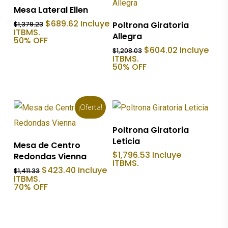
Añadir Al Carrito
Mesa Lateral Ellen
Añadir Al Carrito
El
El
$
689.62
Incluye
Poltrona Giratoria
$
1,379.23
precio
precio
ITBMS.
Allegra
original
actual
50% OFF
era:
es:
El
El
$
604.02
Incluye
$
1,208.03
$1,379.23.
$689.62.
precio
precio
ITBMS.
original
actual
50% OFF
era:
es:
$1,208.03.
$604.02.
¡Oferta!
Añadir Al Carrito
Poltrona Giratoria
Leticia
Añadir Al Carrito
Mesa de Centro
$
1,796.53
Incluye
Redondas Vienna
ITBMS.
El
El
$
423.40
Incluye
$
1,411.33
precio
precio
ITBMS.
original
actual
70% OFF
era:
es:
$1,411.33.
$423.40.