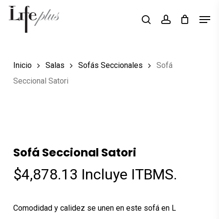
Skip
Men
Búsqueda
to
search
account
de
productos
main
content
Inicio
Salas
Sofás Seccionales
Sofá
Seccional Satori
Sofá Seccional Satori
$
4,878.13
Incluye ITBMS.
Comodidad y calidez se unen en este sofá en L