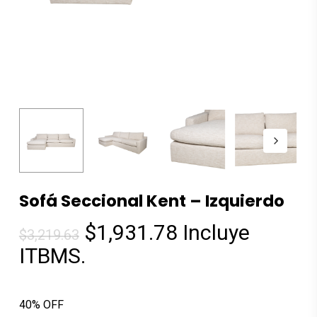
Sofá Seccional Kent – Izquierdo
El
El
$
1,931.78
Incluye
$
3,219.63
precio
precio
ITBMS.
original
actual
era:
es:
40% OFF
$3,219.63.
$1,931.78.