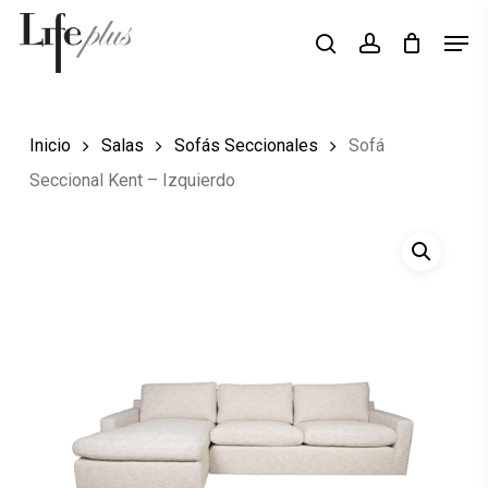
Skip
Men
Búsqueda
to
search
account
de
Close
productos
main
Menu
content
Inicio
Salas
Sofás Seccionales
Sofá
Seccional Kent – Izquierdo