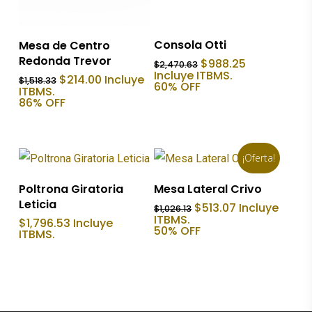
Añadir Al Carrito
Añadir Al Carrito
Consola Otti
Mesa de Centro
Redonda Trevor
El
El
$
988.25
$
2,470.63
precio
precio
Incluye ITBMS.
El
El
$
214.00
Incluye
$
1,518.33
original
actual
60% OFF
precio
precio
ITBMS.
era:
es:
original
actual
86% OFF
$2,470.63.
$988.25.
era:
es:
$1,518.33.
$214.00.
¡Oferta!
Añadir Al Carrito
Añadir Al Carrito
Poltrona Giratoria
Mesa Lateral Crivo
Leticia
El
El
$
513.07
Incluye
$
1,026.13
precio
precio
ITBMS.
$
1,796.53
Incluye
original
actual
50% OFF
ITBMS.
era:
es:
$1,026.13.
$513.07.