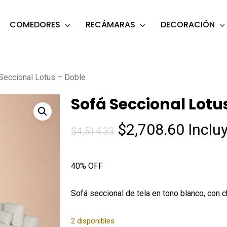
COMEDORES
RECÁMARAS
DECORACIÓN
s
o search or ESC to close
Seccional Lotus – Doble
Sofá Seccional Lotu
El
El
$
2,708.60
Inclu
$
4,514.33
precio
precio
original
actua
40% OFF
era:
es:
$4,514.33.
$2,708
Sofá seccional de tela en tono blanco, con 
2 disponibles