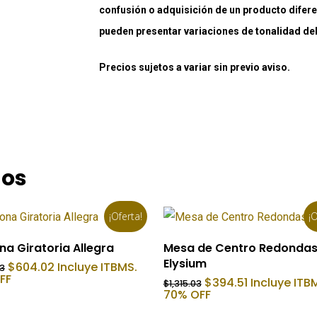
confusión o adquisición de un producto difere
pueden presentar variaciones de tonalidad debi
Precios sujetos a variar sin previo aviso.
dos
¡Oferta!
¡O
Añadir Al Carrito
Añadir Al Carrito
na Giratoria Allegra
Mesa de Centro Redonda
Elysium
El
El
$
604.02
Incluye ITBMS.
03
precio
precio
FF
El
El
$
394.51
Incluye ITB
$
1,315.03
original
actual
precio
precio
70% OFF
era:
es:
original
actual
$1,208.03.
$604.02.
era:
es: