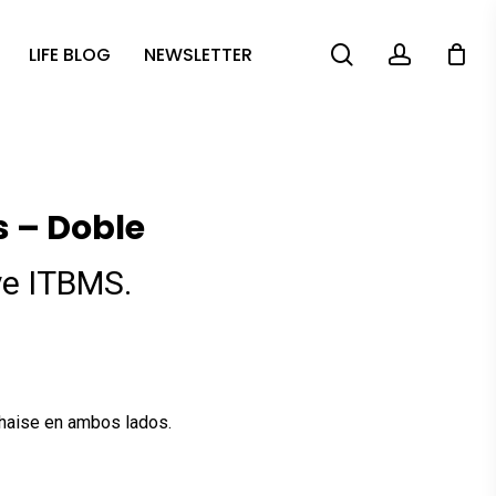
search
account
LIFE BLOG
NEWSLETTER
s – Doble
ye ITBMS.
l
.60.
chaise en ambos lados.