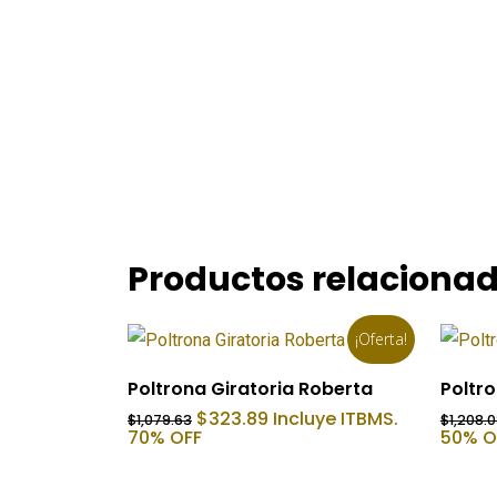
Productos relaciona
¡Oferta!
Añadir Al Carrito
Poltrona Giratoria Roberta
Poltro
El
El
$
323.89
Incluye ITBMS.
$
1,079.63
$
1,208.
precio
precio
70% OFF
50% O
original
actual
era:
es:
$1,079.63.
$323.89.