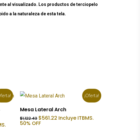
nte al visualizado. Los productos de terciopelo
do a la naturaleza de esta tela.
ferta!
¡Oferta!
Añadir Al Carrito
s
Mesa Lateral Arch
El
El
$
561.22
Incluye ITBMS.
$
1,122.43
precio
precio
50% OFF
MS.
original
actual
era:
es:
$1,122.43.
$561.22.