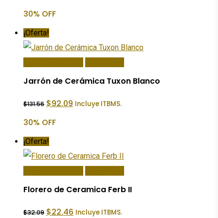
original
actual
30% OFF
era:
es:
$139.05.
$97.34.
¡Oferta!
Añadir Al Carrito
Quick View
Jarrón de Cerámica Tuxon Blanco
El
El
$
92.09
Incluye ITBMS.
$
131.56
precio
precio
original
actual
30% OFF
era:
es:
$131.56.
$92.09.
¡Oferta!
Añadir Al Carrito
Quick View
Florero de Ceramica Ferb II
El
El
$
22.46
Incluye ITBMS.
$
32.09
precio
precio