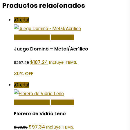
Productos relacionados
¡Oferta!
Añadir Al Carrito
Quick View
Juego Dominó – Metal/Acrílico
El
El
$
187.24
Incluye ITBMS.
$
267.49
precio
precio
original
actual
30% OFF
era:
es:
$267.49.
$187.24.
¡Oferta!
Añadir Al Carrito
Quick View
Florero de Vidrio Leno
El
El
$
97.34
Incluye ITBMS.
$
139.05
precio
precio