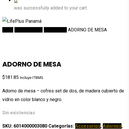
was successfully added to your cart.
Inicio
DECORACION
Accesorios
ADORNO DE MESA
ADORNO DE MESA
$
181.85
Incluye ITBMS.
Adorno de mesa – cofres set de dos, de madera cubierto de
vidrio en color blanco y negro.
Sin existencias
SKU:
6014000003080
Categorías:
Accesorios
,
Adornos
,