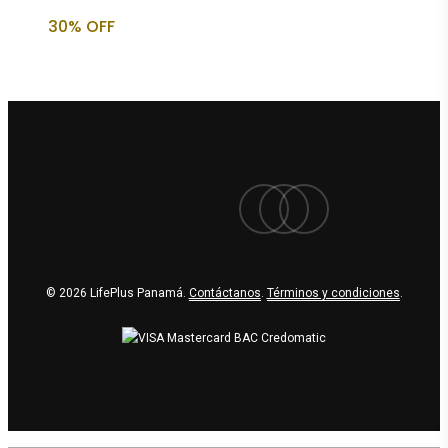
original
actual
30% OFF
era:
es:
$32.09.
$22.46.
facebook
youtube
instagram
© 2026 LifePlus Panamá.
Contáctanos
.
Términos y condiciones
.