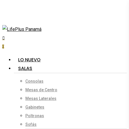
Skip
to
main
content
search
account
0
Menu
LO NUEVO
SALAS
Consolas
Mesas de Centro
Mesas Laterales
Gabinetes
Poltronas
Sofás