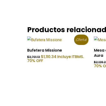
Productos relaciona
¡Oferta!
Añadir Al Carrito
Bufetera Missione
Mesa 
Aura
El
El
$
1,110.34
Incluye ITBMS.
$
3,701.13
precio
precio
70% OFF
$
2,128.
original
actual
70% O
era:
es:
$3,701.13.
$1,110.34.