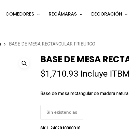
COMEDORES
RECÁMARAS
DECORACIÓN
s
o search or ESC to close
a
BASE DE MESA RECTANGULAR FRIBURGO
BASE DE MESA REC
$
1,710.93
Incluye ITBM
Base de mesa rectangular de madera natural 
Sin existencias
SKU:
2402010000018