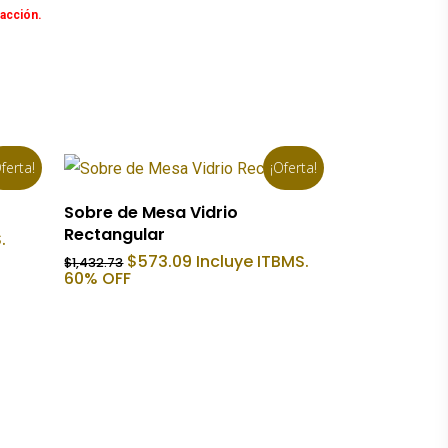
facción.
ferta!
¡Oferta!
Añadir Al Carrito
Sobre de Mesa Vidrio
Rectangular
.
El
El
$
573.09
Incluye ITBMS.
$
1,432.73
precio
precio
60% OFF
original
actual
era:
es:
$1,432.73.
$573.09.