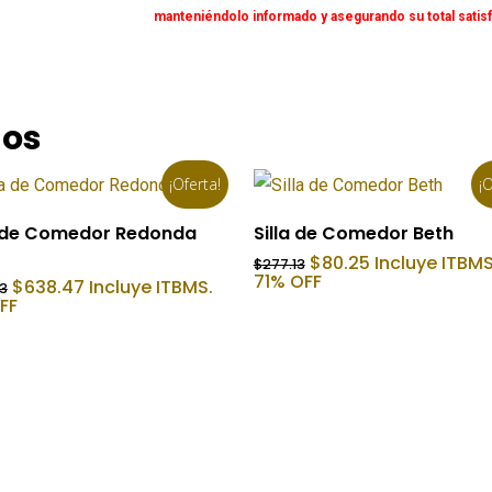
manteniéndolo informado y asegurando su total satis
dos
¡Oferta!
¡O
Añadir Al Carrito
Añadir Al Carrito
de Comedor Redonda
Silla de Comedor Beth
El
El
$
80.25
Incluye ITBMS
$
277.13
precio
precio
71% OFF
El
El
$
638.47
Incluye ITBMS.
23
original
actual
precio
precio
FF
era:
es:
original
actual
$277.13.
$80.25.
era:
es:
$2,128.23.
$638.47.