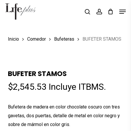
Skip
Men
Búsqueda
to
search
account
de
Close
productos
main
Menu
content
Inicio
Comedor
Bufeteras
BUFETER STAMOS
BUFETER STAMOS
$
2,545.53
Incluye ITBMS.
Bufetera de madera en color chocolate oscuro con tres
gavetas, dos puertas, detalle de metal en color negro y
sobre de mármol en color gris.