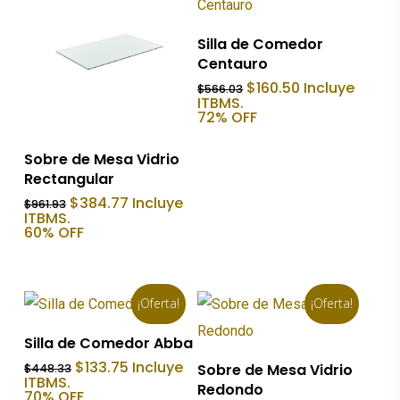
Añadir Al Carrito
Silla de Comedor
Centauro
El
El
$
160.50
Incluye
$
566.03
precio
precio
ITBMS.
original
actual
72% OFF
era:
es:
$566.03.
$160.50.
Añadir Al Carrito
Sobre de Mesa Vidrio
Rectangular
El
El
$
384.77
Incluye
$
961.93
precio
precio
ITBMS.
original
actual
60% OFF
era:
es:
$961.93.
$384.77.
¡Oferta!
¡Oferta!
Añadir Al Carrito
Silla de Comedor Abba
Añadir Al Carrito
El
El
$
133.75
Incluye
Sobre de Mesa Vidrio
$
448.33
precio
precio
ITBMS.
Redondo
original
actual
70% OFF