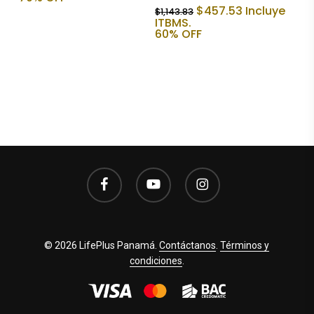
era:
es:
El
El
$
457.53
Incluye
$
1,143.83
$448.33.
$133.75.
precio
precio
ITBMS.
original
actual
60% OFF
era:
es:
$1,143.83.
$457.53.
facebook
youtube
instagram
© 2026 LifePlus Panamá.
Contáctanos
.
Términos y
condiciones
.