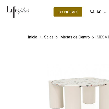
Skip
to
SALAS
LO NUEVO
main
Búsqueda
de
content
producto
Hit enter t
Inicio
Salas
Mesas de Centro
MESA 