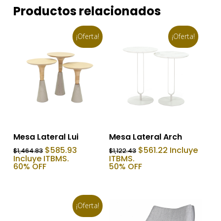
Productos relacionados
¡Oferta!
¡Oferta!
Añadir Al Carrito
Añadir Al Carrito
Mesa Lateral Lui
Mesa Lateral Arch
El
El
El
El
$
585.93
$
561.22
Incluye
$
1,464.83
$
1,122.43
precio
precio
precio
precio
Incluye ITBMS.
ITBMS.
original
actual
original
actual
60% OFF
50% OFF
era:
es:
era:
es:
$1,464.83.
$585.93.
$1,122.43.
$561.22.
¡Oferta!