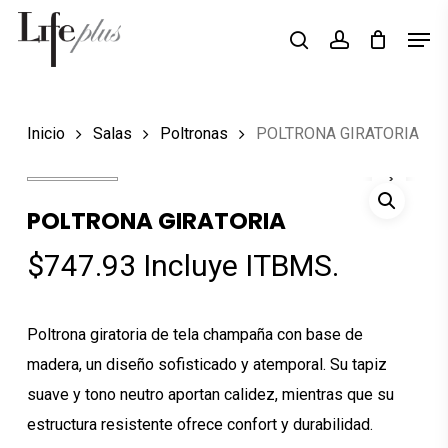
Skip
Men
Búsqueda
to
search
account
de
Close
productos
main
Menu
content
Inicio
Salas
Poltronas
POLTRONA GIRATORIA
POLTRONA GIRATORIA
$
747.93
Incluye ITBMS.
Poltrona giratoria de tela champaña con base de
madera, un diseño sofisticado y atemporal. Su tapiz
suave y tono neutro aportan calidez, mientras que su
estructura resistente ofrece confort y durabilidad.