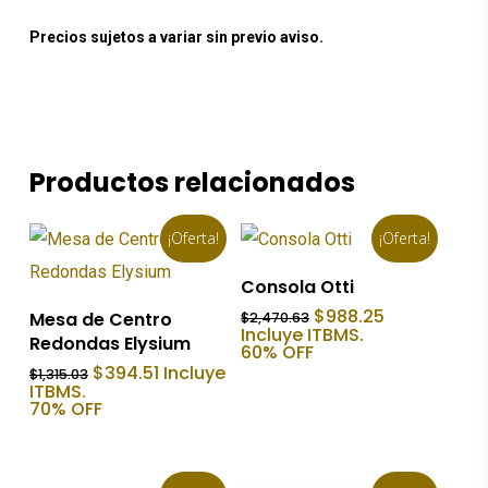
Precios sujetos a variar sin previo aviso.
Productos relacionados
¡Oferta!
¡Oferta!
Añadir Al Carrito
Consola Otti
Añadir Al Carrito
El
El
$
988.25
Mesa de Centro
$
2,470.63
precio
precio
Incluye ITBMS.
Redondas Elysium
original
actual
60% OFF
era:
es:
El
El
$
394.51
Incluye
$
1,315.03
$2,470.63.
$988.25.
precio
precio
ITBMS.
original
actual
70% OFF
era:
es:
$1,315.03.
$394.51.