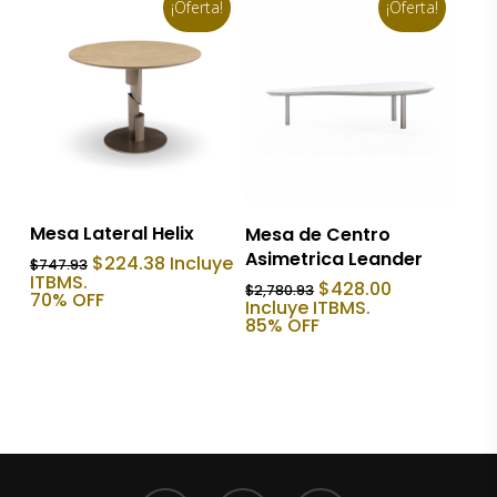
¡Oferta!
¡Oferta!
Añadir Al Carrito
Añadir Al Carrito
Mesa Lateral Helix
Mesa de Centro
Asimetrica Leander
El
El
$
224.38
Incluye
$
747.93
precio
precio
ITBMS.
El
El
$
428.00
$
2,780.93
original
actual
70% OFF
precio
precio
Incluye ITBMS.
era:
es:
original
actual
85% OFF
$747.93.
$224.38.
era:
es:
$2,780.93.
$428.00.