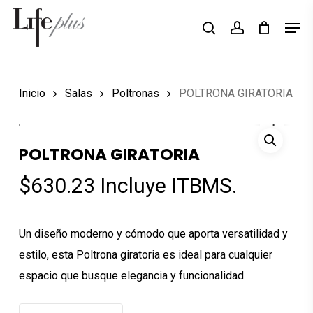
Skip
Men
Búsqueda
to
search
account
de
Close
productos
main
Menu
content
Inicio
Salas
Poltronas
POLTRONA GIRATORIA
POLTRONA GIRATORIA
$
630.23
Incluye ITBMS.
Un diseño moderno y cómodo que aporta versatilidad y
estilo, esta Poltrona giratoria es ideal para cualquier
espacio que busque elegancia y funcionalidad.