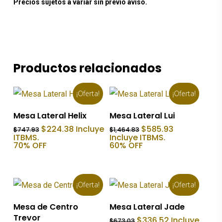
Precios sujetos a variar sin previo aviso.
Productos relacionados
¡Oferta!
¡Oferta!
Añadir Al Carrito
Añadir Al Carrito
Mesa Lateral Helix
Mesa Lateral Lui
El
El
El
El
$
224.38
Incluye
$
585.93
$
747.93
$
1,464.83
precio
precio
precio
precio
ITBMS.
Incluye ITBMS.
original
actual
original
actual
70% OFF
60% OFF
era:
es:
era:
es:
$747.93.
$224.38.
$1,464.83.
$585.93.
¡Oferta!
¡Oferta!
Añadir Al Carrito
Añadir Al Carrito
Mesa de Centro
Mesa Lateral Jade
Trevor
El
El
$
336.52
Incluye
$
673.03