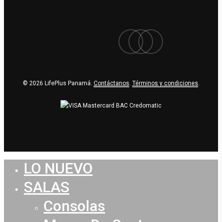
facebook
youtube
instagram
© 2026 LifePlus Panamá.
Contáctanos
.
Términos y condiciones
.
LO NUEVO
Close
Menu
SALAS
Consolas