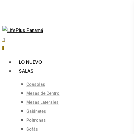
Skip
to
main
content
search
account
0
Menu
LO NUEVO
SALAS
Consolas
Mesas de Centro
Mesas Laterales
Gabinetes
Poltronas
Sofás