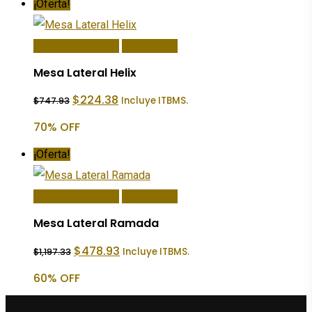
¡Oferta!
Añadir Al Carrito
Quick View
Mesa Lateral Helix
El
El
$
224.38
Incluye ITBMS.
$
747.93
precio
precio
original
actual
70% OFF
era:
es:
$747.93.
$224.38.
¡Oferta!
Añadir Al Carrito
Quick View
Mesa Lateral Ramada
El
El
$
478.93
Incluye ITBMS.
$
1,197.33
precio
precio
original
actual
60% OFF
era:
es:
$1,197.33.
$478.93.