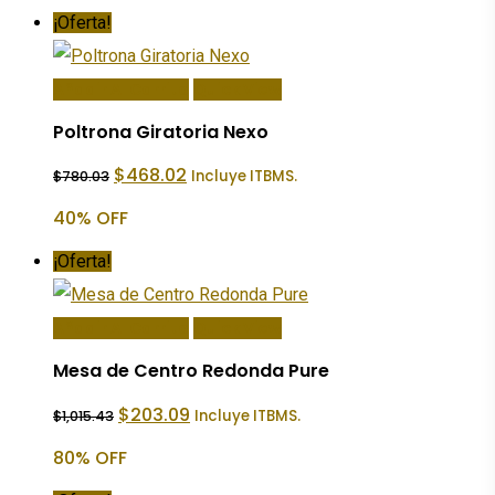
¡Oferta!
Añadir Al Carrito
Quick View
Poltrona Giratoria Nexo
El
El
$
468.02
Incluye ITBMS.
$
780.03
precio
precio
original
actual
40% OFF
era:
es:
$780.03.
$468.02.
¡Oferta!
Añadir Al Carrito
Quick View
Mesa de Centro Redonda Pure
El
El
$
203.09
Incluye ITBMS.
$
1,015.43
precio
precio
original
actual
80% OFF
era:
es:
$1,015.43.
$203.09.