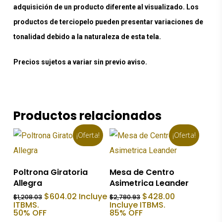
adquisición de un producto diferente al visualizado. Los
productos de terciopelo pueden presentar variaciones de
tonalidad debido a la naturaleza de esta tela.
Precios sujetos a variar sin previo aviso.
Productos relacionados
¡Oferta!
¡Oferta!
Añadir Al Carrito
Añadir Al Carrito
Poltrona Giratoria
Mesa de Centro
Allegra
Asimetrica Leander
El
El
El
El
$
604.02
Incluye
$
428.00
$
1,208.03
$
2,780.93
precio
precio
precio
precio
ITBMS.
Incluye ITBMS.
original
actual
original
actual
50% OFF
85% OFF
era:
es:
era:
es: