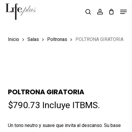
Skip
Men
Búsqueda
to
search
account
de
Close
productos
main
Menu
content
Inicio
Salas
Poltronas
POLTRONA GIRATORIA
POLTRONA GIRATORIA
$
790.73
Incluye ITBMS.
Un tono neutro y suave que invita al descanso. Su base