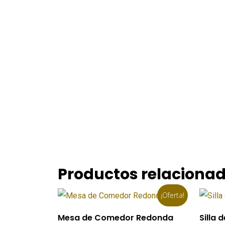
Productos relaciona
¡Oferta!
Añadir Al Carrito
Mesa de Comedor Redonda
Silla