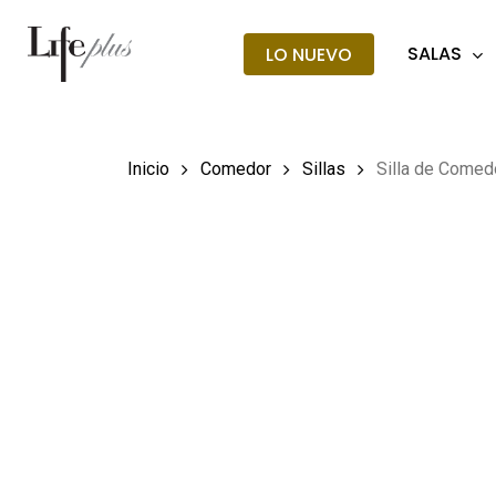
Skip
to
SALAS
LO NUEVO
main
Búsqueda
de
content
producto
Hit enter t
Inicio
Comedor
Sillas
Silla de Comed