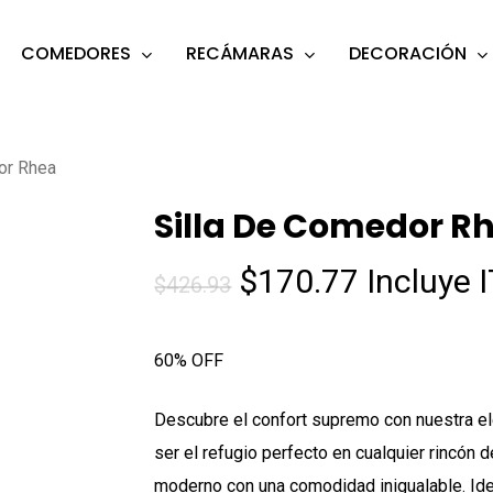
COMEDORES
RECÁMARAS
DECORACIÓN
s
o search or ESC to close
or Rhea
Silla De Comedor R
El
El
$
170.77
Incluye 
$
426.93
precio
precio
original
actual
60% OFF
era:
es:
$426.93.
$170.77.
Descubre el confort supremo con nuestra ele
ser el refugio perfecto en cualquier rincón d
moderno con una comodidad inigualable. Ideal