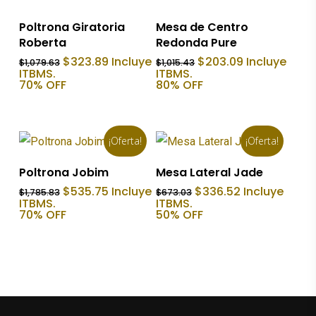
Añadir Al Carrito
Añadir Al Carrito
Poltrona Giratoria
Mesa de Centro
Roberta
Redonda Pure
El
El
El
El
$
323.89
Incluye
$
203.09
Incluye
$
1,079.63
$
1,015.43
precio
precio
precio
precio
ITBMS.
ITBMS.
original
actual
original
actual
70% OFF
80% OFF
era:
es:
era:
es:
$1,079.63.
$323.89.
$1,015.43.
$203.09.
¡Oferta!
¡Oferta!
Añadir Al Carrito
Añadir Al Carrito
Poltrona Jobim
Mesa Lateral Jade
El
El
El
El
$
535.75
Incluye
$
336.52
Incluye
$
1,785.83
$
673.03
precio
precio
precio
precio
ITBMS.
ITBMS.
original
actual
original
actual
70% OFF
50% OFF
era:
es:
era:
es:
$1,785.83.
$535.75.
$673.03.
$336.52.