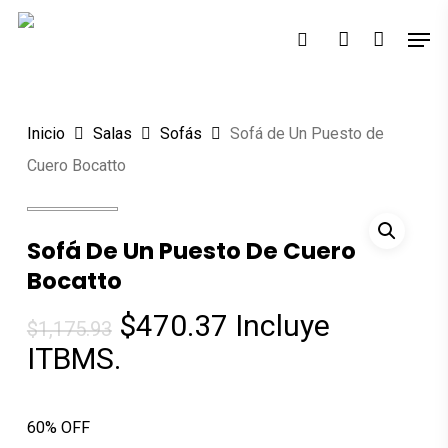
Skip
Men
Búsqueda
to
search
account
de
Close
productos
main
Menu
content
Inicio
Salas
Sofás
Sofá de Un Puesto de
Cuero Bocatto
Sofá De Un Puesto De Cuero
Bocatto
El
El
$
470.37
Incluye
$
1,175.93
precio
precio
ITBMS.
original
actual
era:
es:
60% OFF
$1,175.93.
$470.37.