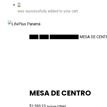
was successfully added to your cart.
Inicio
Salas
Mesas de Centro
MESA DE CENT
MESA DE CENTRO
$
1,593.23
Incluye ITBMS.