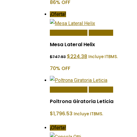
86% OFF
era:
es:
$1,518.33.
$214.00.
¡Oferta!
Añadir Al Carrito
Quick View
Mesa Lateral Helix
El
El
$
224.38
Incluye ITBMS.
$
747.93
precio
precio
original
actual
70% OFF
era:
es:
$747.93.
$224.38.
Añadir Al Carrito
Quick View
Poltrona Giratoria Leticia
$
1,796.53
Incluye ITBMS.
¡Oferta!