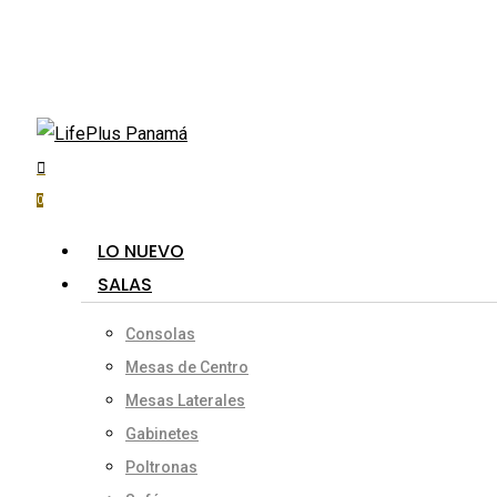
Skip
to
main
content
search
account
Hit enter to search or ESC to close
0
Menu
LO NUEVO
SALAS
Consolas
Mesas de Centro
Mesas Laterales
Gabinetes
Poltronas