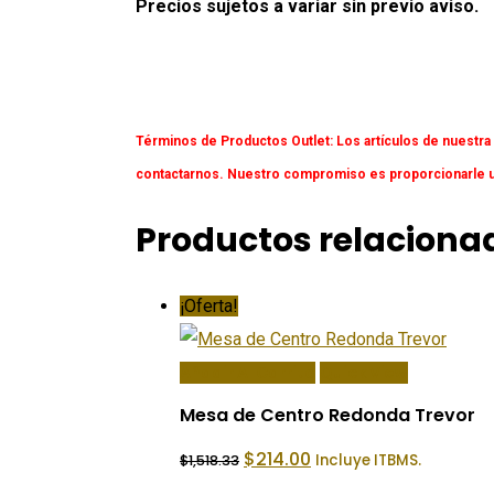
Precios sujetos a variar sin previo aviso.
Términos de Productos Outlet:
Los artículos de nuestra
contactarnos. Nuestro compromiso es proporcionarle un
Productos relaciona
¡Oferta!
Añadir Al Carrito
Quick View
Mesa de Centro Redonda Trevor
El
El
$
214.00
Incluye ITBMS.
$
1,518.33
precio
precio
original
actual