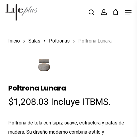
Skip
Men
Búsqueda
to
search
account
de
Close
productos
main
Menu
content
Inicio
Salas
Poltronas
Poltrona Lunara
Poltrona Lunara
$
1,208.03
Incluye ITBMS.
Poltrona de tela con tapiz suave, estructura y patas de
madera. Su diseño moderno combina estilo y