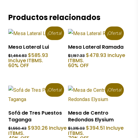
Productos relacionados
¡Oferta!
¡Oferta!
Añadir Al Carrito
Añadir Al Carrito
Mesa Lateral Lui
Mesa Lateral Ramada
El
El
El
El
$
585.93
$
478.93
Incluye
$
1,464.83
$
1,197.33
precio
precio
precio
precio
Incluye ITBMS.
ITBMS.
original
actual
original
actual
60% OFF
60% OFF
era:
es:
era:
es:
$1,464.83.
$585.93.
$1,197.33.
$478.93.
¡Oferta!
¡Oferta!
Añadir Al Carrito
Añadir Al Carrito
Sofá de Tres Puestos
Mesa de Centro
Taganga
Redondas Elysium
El
El
El
El
$
930.26
Incluye
$
394.51
Incluye
$
1,550.43
$
1,315.03
precio
precio
precio
precio
ITBMS.
ITBMS.
original
actual
original
actual