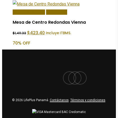
Añadir Al Carrito
Quick View
Mesa de Centro Redondas Vienna
El
El
$
423.40
Incluye ITBMS.
$
1,411.33
precio
precio
original
actual
70% OFF
era:
es:
$1,411.33.
$423.40.
facebook
youtube
instagram
© 2026 LifePlus Panamá.
Contáctanos
.
Términos y condiciones
.