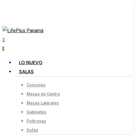
Skip
to
main
content
search
account
0
Menu
LO NUEVO
SALAS
Consolas
Mesas de Centro
Mesas Laterales
Gabinetes
Poltronas
Sofás