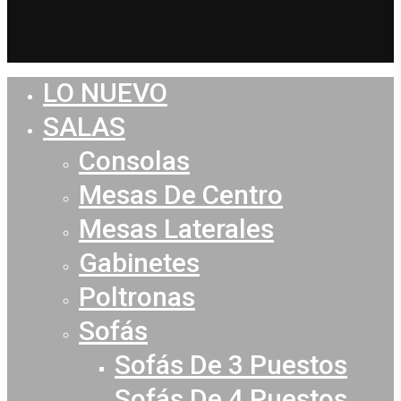
LO NUEVO
Close
Menu
SALAS
Consolas
Mesas De Centro
Mesas Laterales
Gabinetes
Poltronas
Sofás
Sofás De 3 Puestos
Sofás De 4 Puestos