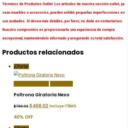
Términos de Productos Outlet:
Los artículos de nuestra sección outlet, ya
sean muebles o accesorios, pueden exhibir pequeñas imperfecciones en
sus acabados. Si desea más detalles, por favor, no dude en contactarnos.
Nuestro compromiso es proporcionarle una experiencia de compra
excepcional, manteniéndolo informado y asegurando su total satisfacción.
Productos relacionados
¡Oferta!
Añadir Al Carrito
Quick View
Poltrona Giratoria Nexo
El
El
$
468.02
Incluye ITBMS.
$
780.03
precio
precio
original
actual
40% OFF
era:
es:
$780.03.
$468.02.