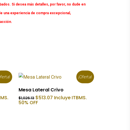
dos. Si desea más detalles, por favor, no dude en
e una experiencia de compra excepcional,
facción.
ferta!
¡Oferta!
Añadir Al Carrito
Mesa Lateral Crivo
El
El
BMS.
$
513.07
Incluye ITBMS.
$
1,026.13
precio
precio
50% OFF
original
actual
era:
es:
$1,026.13.
$513.07.