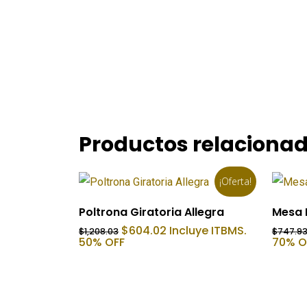
Productos relaciona
¡Oferta!
Añadir Al Carrito
Poltrona Giratoria Allegra
Mesa L
El
El
$
604.02
Incluye ITBMS.
$
1,208.03
$
747.9
precio
precio
50% OFF
70% O
original
actual
era:
es:
$1,208.03.
$604.02.