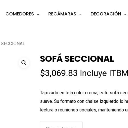
COMEDORES
RECÁMARAS
DECORACIÓN
s
o search or ESC to close
 SECCIONAL
SOFÁ SECCIONAL
$
3,069.83
Incluye ITBM
Tapizado en tela color crema, este sofá sec
suave. Su formato con chaise izquierdo lo
lectura o reuniones sociales, manteniendo u