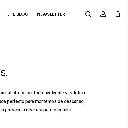
search
account
LIFE BLOG
NEWSLETTER
S.
cional ofrece confort envolvente y estética
 hace perfecto para momentos de descanso,
na presencia discreta pero elegante.