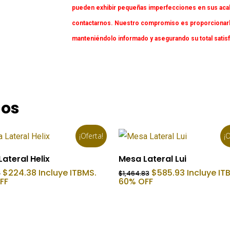
pueden exhibir pequeñas imperfecciones en sus acaba
contactarnos. Nuestro compromiso es proporcionarl
manteniéndolo informado y asegurando su total satis
dos
¡Oferta!
¡O
Añadir Al Carrito
Añadir Al Carrito
ateral Helix
Mesa Lateral Lui
El
El
El
El
$
224.38
Incluye ITBMS.
$
585.93
Incluye IT
3
$
1,464.83
precio
precio
precio
precio
FF
60% OFF
original
actual
original
actual
era:
es:
era:
es:
$747.93.
$224.38.
$1,464.83.
$585.93.