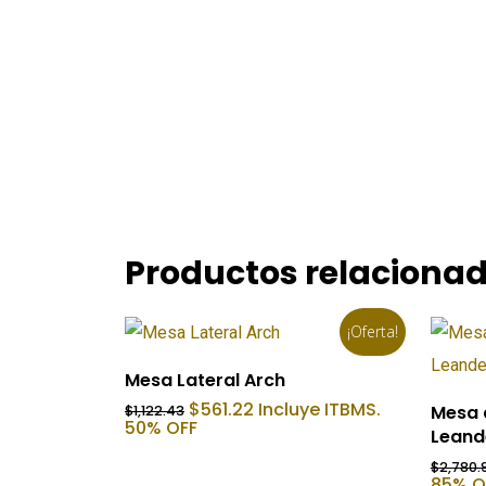
Productos relaciona
¡Oferta!
Añadir Al Carrito
Mesa Lateral Arch
El
El
$
561.22
Incluye ITBMS.
Mesa 
$
1,122.43
precio
precio
50% OFF
Leand
original
actual
era:
es:
$
2,780.
$1,122.43.
$561.22.
85% O