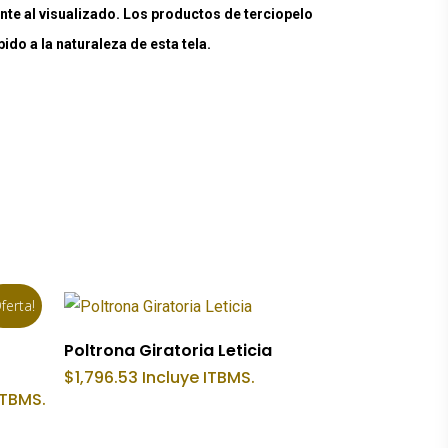
nte al visualizado. Los productos de terciopelo
do a la naturaleza de esta tela.
ferta!
Añadir Al Carrito
Poltrona Giratoria Leticia
$
1,796.53
Incluye ITBMS.
ITBMS.