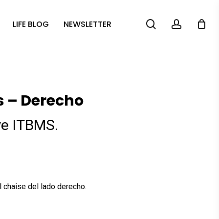
search
account
LIFE BLOG
NEWSLETTER
s – Derecho
ye ITBMS.
l
.98.
l chaise del lado derecho.