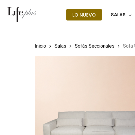
Skip
to
SALAS
LO NUEVO
main
Búsqueda
de
content
producto
Hit enter t
Inicio
Salas
Sofás Seccionales
Sofa 