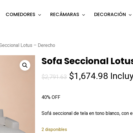
COMEDORES
RECÁMARAS
DECORACIÓN
s
o search or ESC to close
Seccional Lotus – Derecho
Sofa Seccional Lotu
El
El
$
1,674.98
Inclu
$
2,791.63
precio
precio
original
actua
40% OFF
era:
es:
$2,791.63.
$1,674
Sofá seccional de tela en tono blanco, con e
2 disponibles