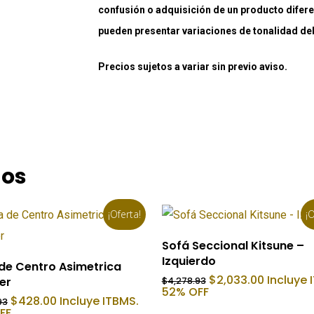
confusión o adquisición de un producto difere
pueden presentar variaciones de tonalidad debi
Precios sujetos a variar sin previo aviso.
dos
¡Oferta!
¡O
Añadir Al Carrito
Sofá Seccional Kitsune –
Izquierdo
Añadir Al Carrito
de Centro Asimetrica
El
El
$
2,033.00
Incluye 
er
$
4,278.93
precio
precio
52% OFF
El
El
$
428.00
Incluye ITBMS.
original
actual
93
precio
precio
FF
era:
es: